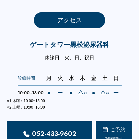
アクセス
ゲートタワー黒松泌尿器科
休診日：火、日、祝日
月
火
水
木
金
土
日
診療時間
△
△
10:00~18:00
●
ー
●
●
ー
※1
※2
※1 木曜：10:00~13:00
※2 土曜：10:00~16:00
ご予約
052-433-9602
24時間受付